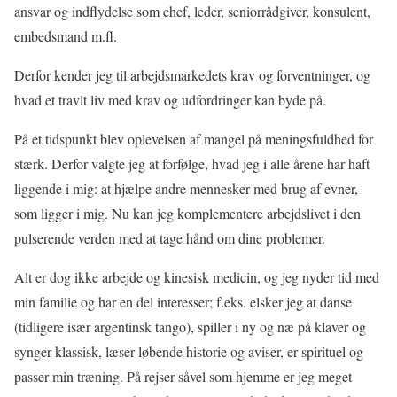
ansvar og indflydelse som chef, leder, seniorrådgiver, konsulent,
embedsmand m.fl.
Derfor kender jeg til arbejdsmarkedets krav og forventninger, og
hvad et travlt liv med krav og udfordringer kan byde på.
På et tidspunkt blev oplevelsen af mangel på meningsfuldhed for
stærk. Derfor valgte jeg at forfølge, hvad jeg i alle årene har haft
liggende i mig: at hjælpe andre mennesker med brug af evner,
som ligger i mig. Nu kan jeg komplementere arbejdslivet i den
pulserende verden med at tage hånd om dine problemer.
Alt er dog ikke arbejde og kinesisk medicin, og jeg nyder tid med
min familie og har en del interesser; f.eks. elsker jeg at danse
(tidligere især argentinsk tango), spiller i ny og næ på klaver og
synger klassisk, læser løbende historie og aviser, er spirituel og
passer min træning. På rejser såvel som hjemme er jeg meget