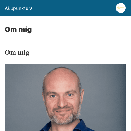
Akupunktura
Om mig
Om mig